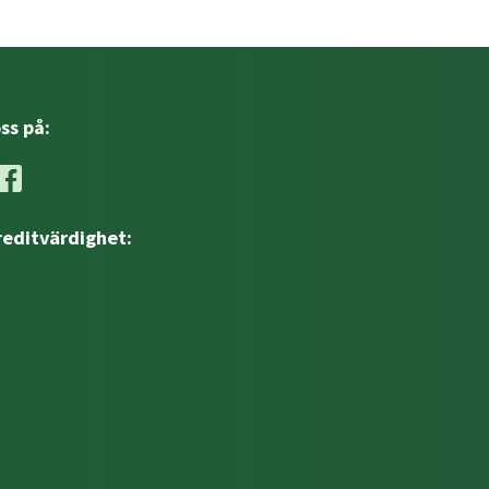
oss på:
reditvärdighet: