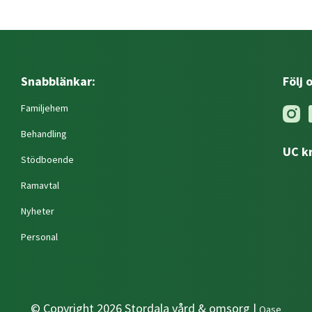
Snabblänkar:
Följ 
Familjehem
Behandling
UC k
Stödboende
Ramavtal
Nyheter
Personal
© Copyright 2026 Stordala vård & omsorg |
Qase