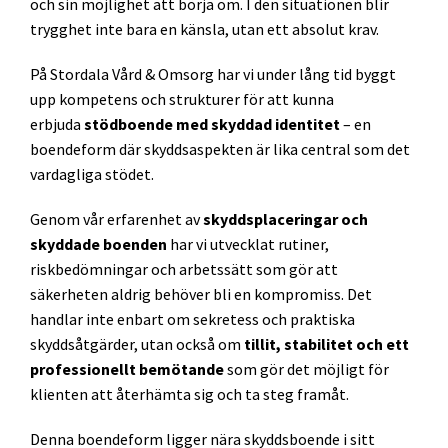
och sin möjlighet att börja om. I den situationen blir
trygghet inte bara en känsla, utan ett absolut krav.
På Stordala Vård & Omsorg har vi under lång tid byggt
upp kompetens och strukturer för att kunna
erbjuda
stödboende med skyddad identitet
– en
boendeform där skyddsaspekten är lika central som det
vardagliga stödet.
Genom vår erfarenhet av
skyddsplaceringar och
skyddade boenden
har vi utvecklat rutiner,
riskbedömningar och arbetssätt som gör att
säkerheten aldrig behöver bli en kompromiss. Det
handlar inte enbart om sekretess och praktiska
skyddsåtgärder, utan också om
tillit, stabilitet och ett
professionellt bemötande
som gör det möjligt för
klienten att återhämta sig och ta steg framåt.
Denna boendeform ligger nära skyddsboende i sitt