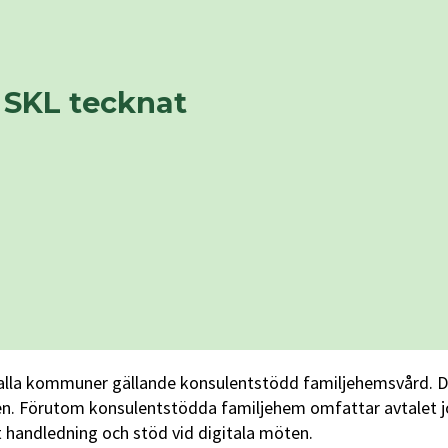
 SKL tecknat
 alla kommuner gällande konsulentstödd familjehemsvård. Det 
en. Förutom konsulentstödda familjehem omfattar avtalet 
t handledning och stöd vid digitala möten.