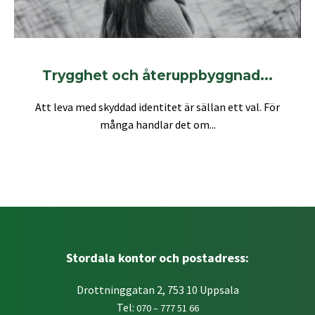
Trygghet och återuppbyggnad...
Att leva med skyddad identitet är sällan ett val. För
många handlar det om...
Stordala kontor och postadress:
Drottninggatan 2, 753 10 Uppsala
Tel:
070 – 777 51 66