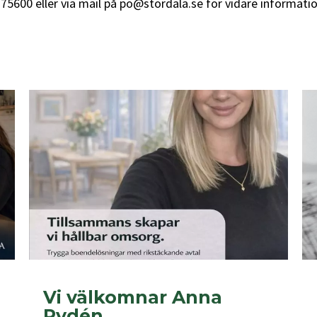
600 eller via mail på po@stordala.se för vidare informatio
Vi välkomnar Anna
Rydén