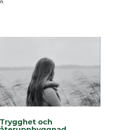
n.
Trygghet och
återuppbyggnad...