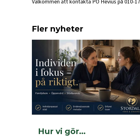
Välkommen att kontakta PO Hevius på 010-1775
Fler nyheter
Hur vi gör…