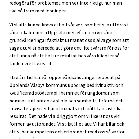
redogöra för problemet men vet inte riktigt hur man
ska nå fram med lösningen.
Vi skulle kunna kräva att all vår verksamhet ska utföras i
våra lokaler inne i Uppsala men eftersom vi i våra
grundvärderingar faktiskt utmanat oss själva genom att
säga att vi är beredda att göra det lite svårare för oss för
att kunna nå ett bättre resultat hos våra klienter så
tänker vi ett varv till.
I tre års tid har vår öppenvårdsansvarige terapeut på
Upplands Väsbys kommuns uppdrag bedrivit aktiv och
kvalificerad stödterapi i hemmet för ungdomar som
hamnat i utkanten av skola och samhälle. Erfarna och
envisa terapeuter har utmanats och nått fantastiska
resultat. Det hade vi aldrig gjort om vi fixerat oss vid
formen av utförandet. Vi sa istället att: Vi har bilar och
att vi bär kompetens och erfarenhet med oss så varför