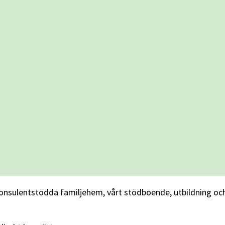
onsulentstödda familjehem, vårt stödboende, utbildning oc