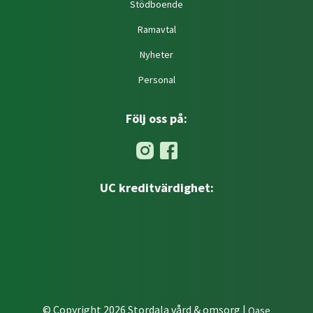
Stödboende
Ramavtal
Nyheter
Personal
Följ oss på:
UC kreditvärdighet:
© Copyright 2026 Stordala vård & omsorg |
Qase