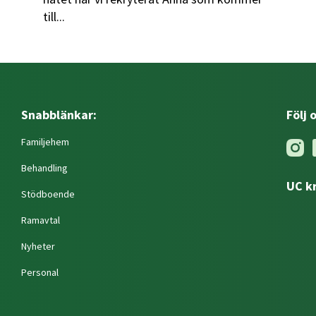
till...
Snabblänkar:
Följ 
Familjehem
Behandling
UC k
Stödboende
Ramavtal
Nyheter
Personal