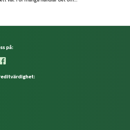
oss på:
reditvärdighet: