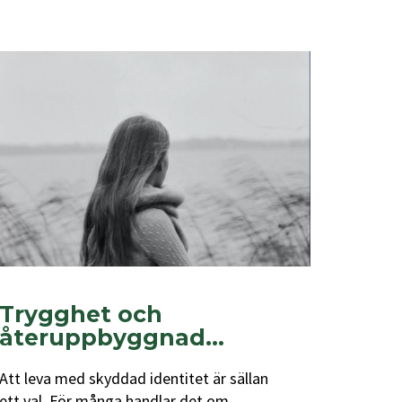
Trygghet och
återuppbyggnad...
Att leva med skyddad identitet är sällan
ett val. För många handlar det om...