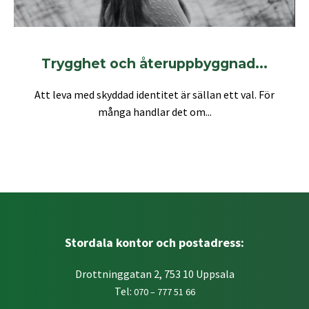
Trygghet och återuppbyggnad...
Att leva med skyddad identitet är sällan ett val. För
många handlar det om...
Stordala kontor och postadress:
Drottninggatan 2, 753 10 Uppsala
Tel:
070 – 777 51 66