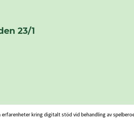
den 23/1
 erfarenheter kring digitalt stöd vid behandling av spelbe