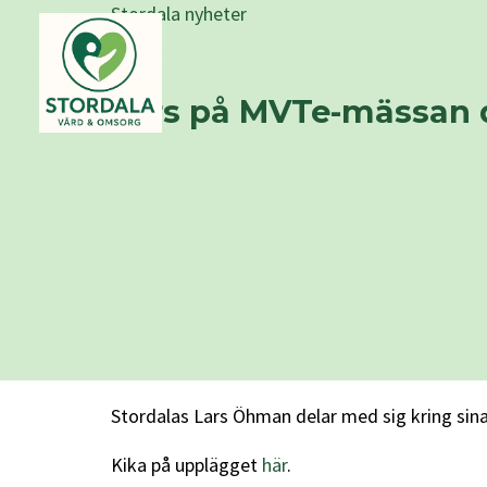
Stordala nyheter
Lars på MVTe-mässan 
Stordalas Lars Öhman delar med sig kring sina
Kika på upplägget
här
.