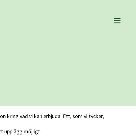
kring vad vi kan erbjuda. Ett, som vi tycker,
t upplägg möjligt.