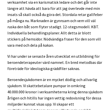
verksamhet via en karismatisk ledare och det går inte
längre att hävda att bara för att jag överlevde med min
insats så skall också du göra det. Stordala retar gallfeber
på många nu. Marknaden är gynnsam och vem vill väl
ruska den båt som flyter stadigt. 12-stegsmodell. KBT.
Individuella behandlingsplaner. Allt detta är blott
stickers på hemsidor. Nödvändiga fraser för den som vill
vara med och dela på kakan.
Vi har under se senaste åren utvecklat en utbildning för
beroendeterapeuter värd namnet. En bred metodbas där
företräde för ideologiska gräddfiler saknas.
Beroendesjukdomen är en mycket dödlig och allvarlig
sjukdom. Vi skattebetalare pumpar in omkring
40.000.000 kronor i verksamheterna kring denna sjukdom
årligen och hitills har ingen vettig redovisning för dessa
miljarder kunnat visas upp. Vi skapar ett