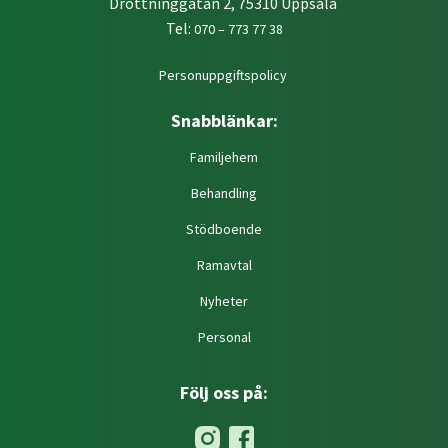
Drottninggatan 2, 75310 Uppsala
Tel:
070 – 773 77 38
Personuppgiftspolicy
Snabblänkar:
Familjehem
Behandling
Stödboende
Ramavtal
Nyheter
Personal
Följ oss på: