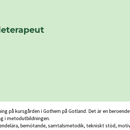
deterapeut
bildning på kursgården i Gothem på Gotland. Det är en beroend
ng i metodutbildningen.
eroendelära, bemötande, samtalsmetodik, tekniskt stöd, mot