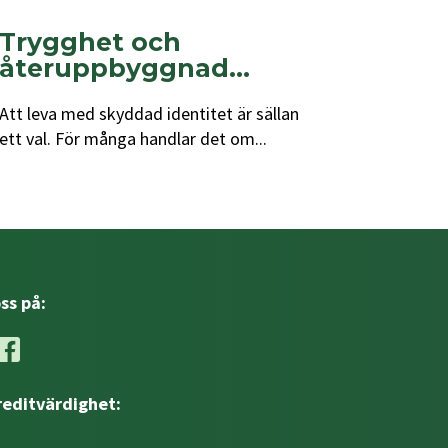
Trygghet och
återuppbyggnad...
Att leva med skyddad identitet är sällan
ett val. För många handlar det om...
oss på:
reditvärdighet: