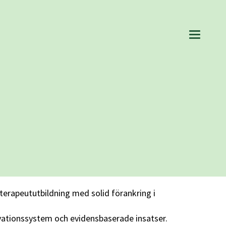
eterapeututbildning med solid förankring i
ivationssystem och evidensbaserade insatser.