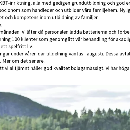
KBT-inriktning, alla med gedigen grundutbildning och god er
socionom som handleder och utbildar våra familjehem. Nylig
 och kompetens inom utbildning av familjer.
r.
ånaden. Vi låter då personalen ladda batterierna och förber
ning 100 klienter som genomgått vår behandling för skadlig
tt spelfritt liv.
ingar under våren där tilldelning väntas i augusti. Dessa av
4. Mer om det senare.
t vi alltjämnt håller god kvalitet bolagsmässigt. Vi har högs