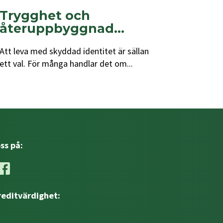
Trygghet och
återuppbyggnad...
Att leva med skyddad identitet är sällan
ett val. För många handlar det om...
oss på:
reditvärdighet: