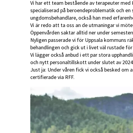
Vi har ett team bestående av terapeuter med 
specialiserad på beroendeproblematik och en 
ungdomsbehandlare, också han med erfarenhet
Vi är redo att ta oss an de utmaningar vi möte
Öppenvården saktar alltid ner under semesterm
Nyligen passerade vi för Uppsala kommuns räk
behandlingen och gick ut i livet väl rustade för e
Vi lägger också anbud i ett par stora upphandl
och nytt personaltillskott under slutet av 202
Just ja: Under våren fick vi också besked om at
certifierade via RFF.