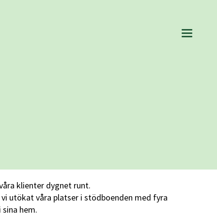
våra klienter dygnet runt.
 vi utökat våra platser i stödboenden med fyra
i sina hem.