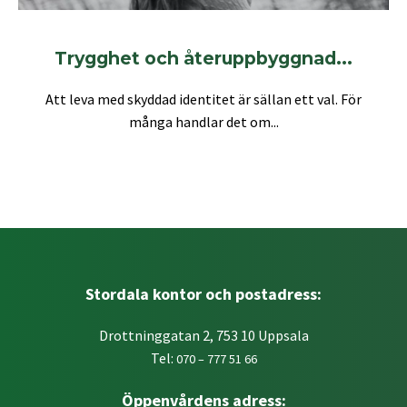
Trygghet och återuppbyggnad...
Att leva med skyddad identitet är sällan ett val. För
många handlar det om...
Stordala kontor och postadress:
Drottninggatan 2, 753 10 Uppsala
Tel:
070 – 777 51 66
Öppenvårdens adress: