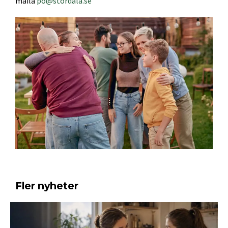
maila
po@stordala.se
Fler nyheter