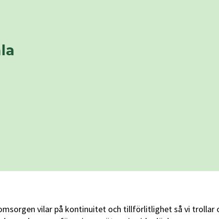
la
msorgen vilar på kontinuitet och tillförlitlighet så vi tro