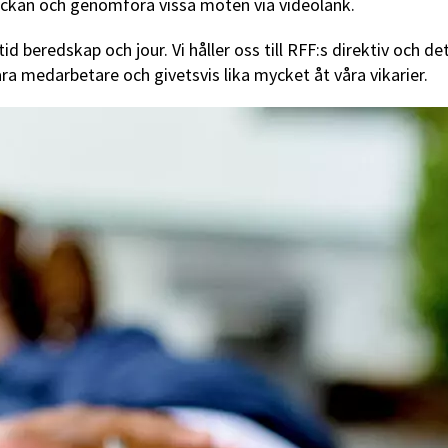
 veckan och genomföra vissa möten via videolänk.
d beredskap och jour. Vi håller oss till RFF:s direktiv och d
åra medarbetare och givetsvis lika mycket åt våra vikarier.