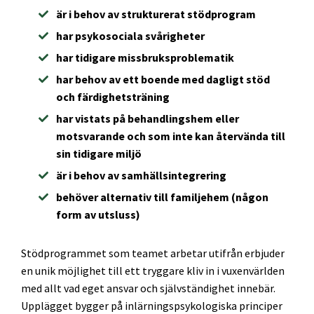
är i behov av strukturerat stödprogram
har psykosociala svårigheter
har tidigare missbruksproblematik
har behov av ett boende med dagligt stöd
och färdighetsträning
har vistats på behandlingshem eller
motsvarande och som inte kan återvända till
sin tidigare miljö
är i behov av samhällsintegrering
behöver alternativ till familjehem (någon
form av utsluss)
Stödprogrammet som teamet arbetar utifrån erbjuder
en unik möjlighet till ett tryggare kliv in i vuxenvärlden
med allt vad eget ansvar och självständighet innebär.
Upplägget bygger på inlärningspsykologiska principer