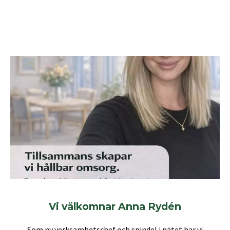
Vi välkomnar Anna Rydén
Som ny verksamhetschef och spindel i nätet har vi