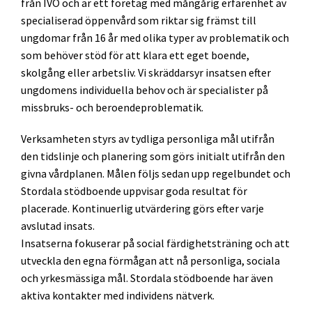
från IVO och är ett företag med mångårig erfarenhet av
specialiserad öppenvård som riktar sig främst till
ungdomar från 16 år med olika typer av problematik och
som behöver stöd för att klara ett eget boende,
skolgång eller arbetsliv. Vi skräddarsyr insatsen efter
ungdomens individuella behov och är specialister på
missbruks- och beroendeproblematik.
Verksamheten styrs av tydliga personliga mål utifrån
den tidslinje och planering som görs initialt utifrån den
givna vårdplanen. Målen följs sedan upp regelbundet och
Stordala stödboende uppvisar goda resultat för
placerade. Kontinuerlig utvärdering görs efter varje
avslutad insats.
Insatserna fokuserar på social färdighetsträning och att
utveckla den egna förmågan att nå personliga, sociala
och yrkesmässiga mål. Stordala stödboende har även
aktiva kontakter med individens nätverk.