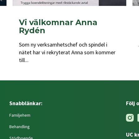
Vi välkomnar Anna
Rydén
Som ny verksamhetschef och spindel i
nätet har vi rekryterat Anna som kommer
till...
Snabblänkar:
Följ 
Familjehem
Behandling
UC k
Stödboende