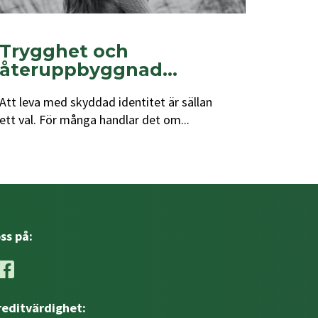
Trygghet och
återuppbyggnad...
Att leva med skyddad identitet är sällan
ett val. För många handlar det om...
oss på:
reditvärdighet: