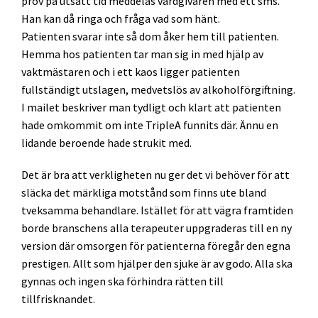
prov på utsatt tid meddelas vårdgivaren med ett sms.
Han kan då ringa och fråga vad som hänt.
Patienten svarar inte så dom åker hem till patienten.
Hemma hos patienten tar man sig in med hjälp av
vaktmästaren och i ett kaos ligger patienten
fullständigt utslagen, medvetslös av alkoholförgiftning.
I mailet beskriver man tydligt och klart att patienten
hade omkommit om inte TripleA funnits där. Ännu en
lidande beroende hade strukit med.
Det är bra att verkligheten nu ger det vi behöver för att
släcka det märkliga motstånd som finns ute bland
tveksamma behandlare. Istället för att vägra framtiden
borde branschens alla terapeuter uppgraderas till en ny
version där omsorgen för patienterna föregår den egna
prestigen. Allt som hjälper den sjuke är av godo. Alla ska
gynnas och ingen ska förhindra rätten till
tillfrisknandet.