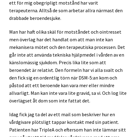
ett för mig obegripligt motstånd har varit
terapeuterna. Alltså de som arbetar allra närmast den
drabbade beroendesjuke.
Man har haft olika skäl för motståndet och ointresset
men överlag har det handlat om att man inte kan
mekanisera mötet och den terapeutiska processen. Det
går inte att använda tekniska hjälpmedel i vården av en
känslomässig sjukdom. Precis lika lite som att
beroendet är relativt. Den formeln har vi alla svalt och
den fick sig en ordentlig törn när DSM-5:an kom och
påstod att ett beroende kan vara mer eller mindre
allvarligt. Man kan inte vara lite gravid, sa vi. Och log lite
överlägset åt dom som inte fattat det.
Idag fick jag ta del av ett mail som beskriver hur en
vårdgivare plötsligt tappar kontakt med sin patient.
Patienten har TripleA och eftersom han inte lämnar sitt