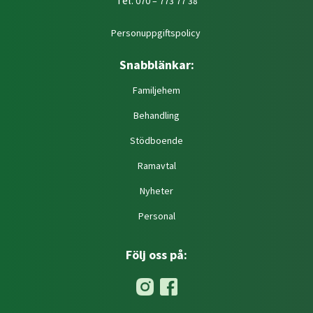
Tel:
070 – 773 77 38
Personuppgiftspolicy
Snabblänkar:
Familjehem
Behandling
Stödboende
Ramavtal
Nyheter
Personal
Följ oss på: