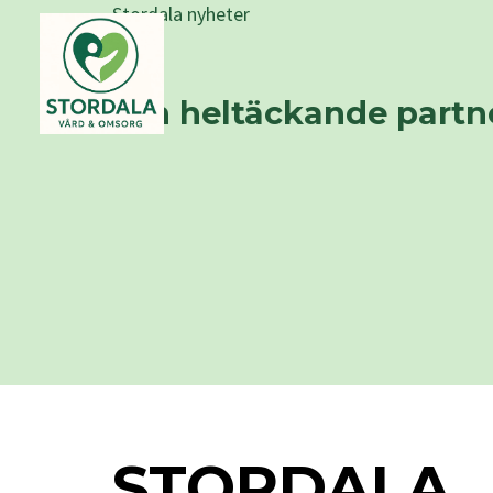
Stordala nyheter
Din heltäckande partn
STORDALA