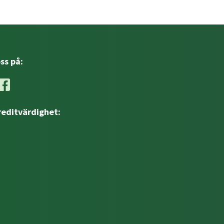
oss på:
reditvärdighet: