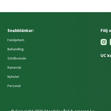
Snabblänkar:
Följ 
Familjehem
Behandling
UC k
Stödboende
Ramavtal
Nyheter
Personal