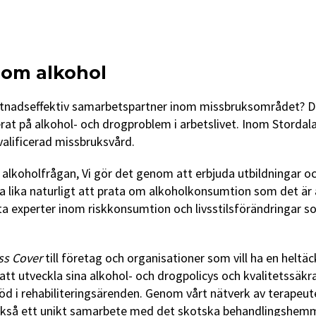
 om alkohol
tnadseffektiv samarbetspartner inom missbruksområdet? Då ä
erat på alkohol- och drogproblem i arbetslivet. Inom Storda
kvalificerad missbruksvård.
 alkoholfrågan, Vi gör det genom att erbjuda utbildningar 
 vara lika naturligt att prata om alkoholkonsumtion som det ä
ta experter inom riskkonsumtion och livsstilsförändringar so
ss Cover
till företag och organisationer som vill ha en hel
e att utveckla sina alkohol- och drogpolicys och kvalitetss
 i rehabiliteringsärenden. Genom vårt nätverk av terapeut
ar också ett unikt samarbete med det skotska behandlingshem