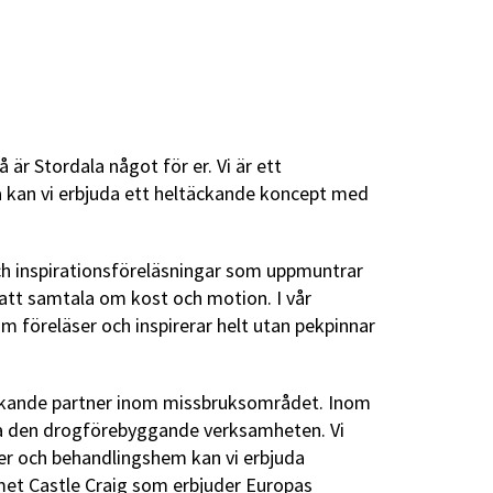
r Stordala något för er. Vi är ett
la kan vi erbjuda ett heltäckande koncept med
och inspirationsföreläsningar som uppmuntrar
r att samtala om kost och motion. I vår
m föreläser och inspirerar helt utan pekpinnar
täckande partner inom missbruksområdet. Inom
äkra den drogförebyggande verksamheten. Vi
er och behandlingshem kan vi erbjuda
met Castle Craig som erbjuder Europas