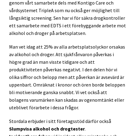
genom vårt samarbete dels med Kontigo Care och
vårdsystemet TripleA som nu också ger möjlighet till
långsiktig screening. Sen har vi för säkra drogkontroller
ett samarbete med EDTS i ett förebyggande arbete mot
alkohol och droger på arbetsplatsen.
Man vet idag att 25% av alla arbetsplatsolyckor orsakas
av alkohol och droger. Att sjukfrånvaron påverkas i
högre grad än man visste tidigare och att
produktiviteten påverkas negativt. I den delen hör vi
olika siffror och belopp men att påverkan är avsevärd är
uppenbart. Omräknat i kronor och ören borde beloppen
bli motiverande ganska snabbt. Vi vet också att
bolagens varumärken kan skadas av ogenomtänkt eller
uteblivet förarbete i dessa frågor.
Stordala erbjuder i sitt företagsstöd därför också
Slumpvisa alkohol och drogtester
.